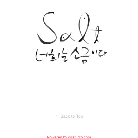
↑
Back to Top
Powered by
cylstudio.com